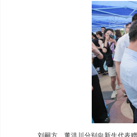
刘嗣方、董洪川分别向新生代表